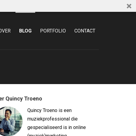
OVER
BLOG
PORTFOLIO
CONTACT
er Quincy Troeno
Quincy Troeno is een
muziekprofessional die
gespecialiseerd is in online
(muziek)marketing.