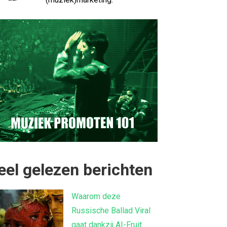
eel gelezen berichten
Waarom deze
Russische Ballad Viral
gaat dankzij AI-Fruit