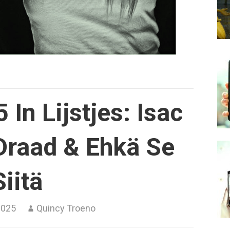
 In Lijstjes: Isac
 Draad & Ehkä Se
Siitä
2025
Quincy Troeno