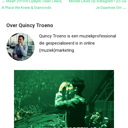
Bericht
← Maart 2019 In Lijstjes: Dean Lewis,
Minder Likes Op Instagram? Zo Ga
A Place We Knew & Diamonds
Je Daarmee Om →
navigatie
Over Quincy Troeno
Quincy Troeno is een muziekprofessional
die gespecialiseerd is in online
(muziek)marketing.