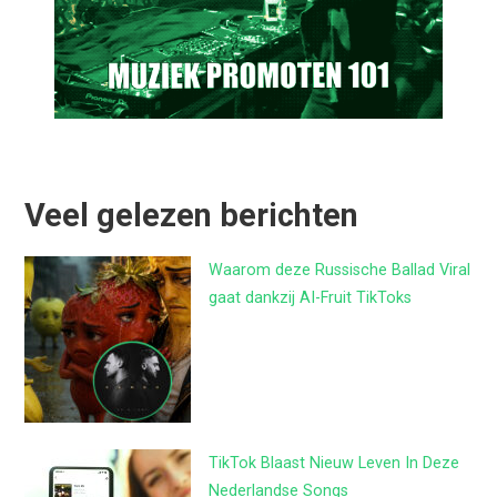
Veel gelezen berichten
Waarom deze Russische Ballad Viral
gaat dankzij AI-Fruit TikToks
TikTok Blaast Nieuw Leven In Deze
Nederlandse Songs