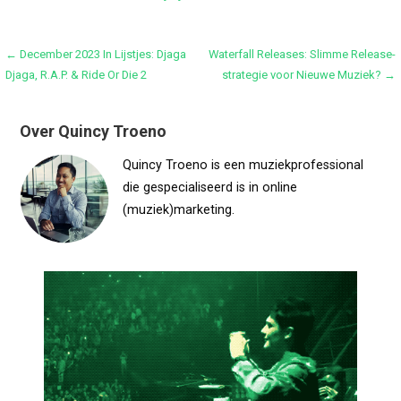
Bericht
← December 2023 In Lijstjes: Djaga
Waterfall Releases: Slimme Release­
Djaga, R.A.P. & Ride Or Die 2
strategie voor Nieuwe Muziek? →
navigatie
Over Quincy Troeno
Quincy Troeno is een muziekprofessional
die gespecialiseerd is in online
(muziek)marketing.