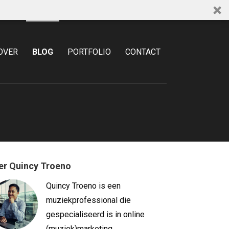
OVER
BLOG
PORTFOLIO
CONTACT
er Quincy Troeno
Quincy Troeno is een
muziekprofessional die
gespecialiseerd is in online
(muziek)marketing.