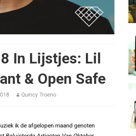
 In Lijstjes: Lil
ant & Open Safe
2018
Quincy Troeno
e muziek ik de afgelopen maand genoten
t Beluisterde Artiesten Van Oktober