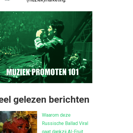
eel gelezen berichten
Waarom deze
Russische Ballad Viral
gaat dankzij AI-Fruit