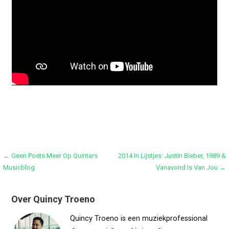
Bericht
← Geen Posts Meer Op Quintars
2014 In Lijstjes: Justin Bieber, 1989 &
Musicblog
Vanavond Is Van Jou →
navigatie
Over Quincy Troeno
Quincy Troeno is een muziekprofessional