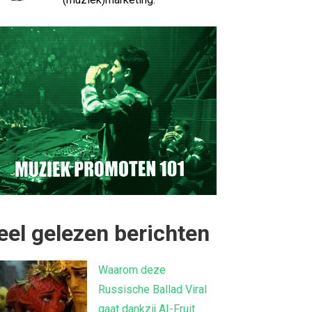
eel gelezen berichten
Waarom deze
Russische Ballad Viral
gaat dankzij AI-Fruit