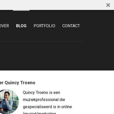
OVER
BLOG
PORTFOLIO
CONTACT
er Quincy Troeno
Quincy Troeno is een
muziekprofessional die
gespecialiseerd is in online
(muziek)marketing.