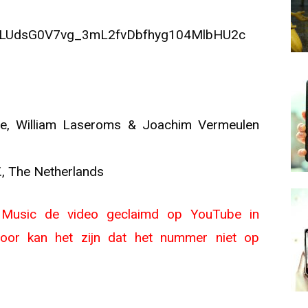
t=PLUdsG0V7vg_3mL2fvDbfhyg104MlbHU2c
e, William Laseroms & Joachim Vermeulen
., The Netherlands
l Music de video geclaimd op YouTube in
door kan het zijn dat het nummer niet op