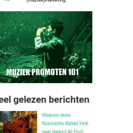
eel gelezen berichten
Waarom deze
Russische Ballad Viral
gaat dankzij AI-Fruit