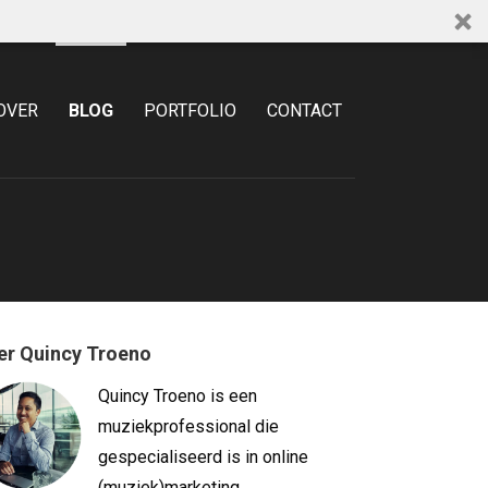
OVER
BLOG
PORTFOLIO
CONTACT
er Quincy Troeno
Quincy Troeno is een
muziekprofessional die
gespecialiseerd is in online
(muziek)marketing.