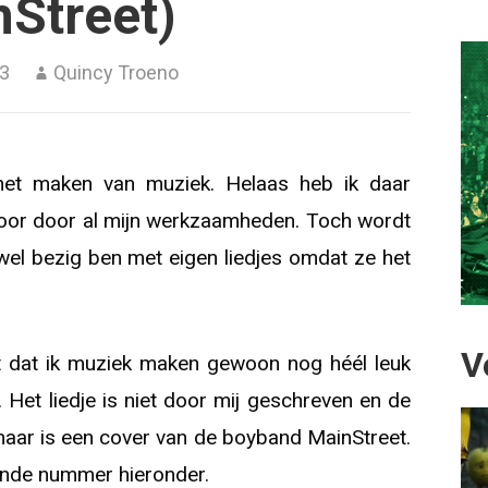
Street)
13
Quincy Troeno
het maken van muziek. Helaas heb ik daar
voor door al mijn werkzaamheden. Toch wordt
wel bezig ben met eigen liedjes omdat ze het
V
it dat ik muziek maken gewoon nog héél leuk
et liedje is niet door mij geschreven en de
maar is een cover van de boyband MainStreet.
rende nummer hieronder.