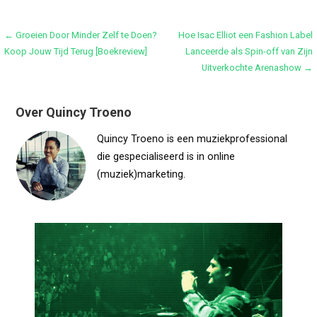
Bericht
← Groeien Door Minder Zelf te Doen?
Hoe Isac Elliot een Fashion Label
Koop Jouw Tijd Terug [Boekreview]
Lanceerde als Spin-off van Zijn
navigatie
Uitverkochte Arenashow →
Over Quincy Troeno
Quincy Troeno is een muziekprofessional
die gespecialiseerd is in online
(muziek)marketing.