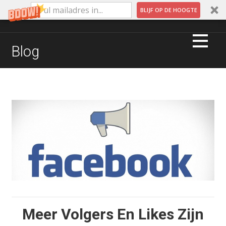
BLIJF OP DE HOOGTE
Ga
naar
QUINTAR MUSIC & MARKETING
Blog
de
inhoud
Meer Volgers En Likes Zijn