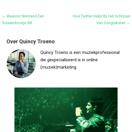
Bericht
← Waarom Niemand Een
Hoe Twitter Helpt Bij Het Schrijven
Tussendoortje Wil
Van Songteksten →
navigatie
Over Quincy Troeno
Quincy Troeno is een muziekprofessional
die gespecialiseerd is in online
(muziek)marketing.