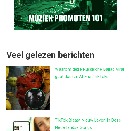
Veel gelezen berichten
Waarom deze Russische Ballad Viral
gaat dankzij AI-Fruit TikToks
TikTok Blaast Nieuw Leven In Deze
Nederlandse Songs