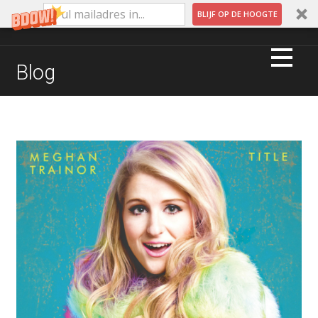
BLIJF OP DE HOOGTE
Ga
naar
QUINTAR MUSIC & MARKETING
Blog
de
inhoud